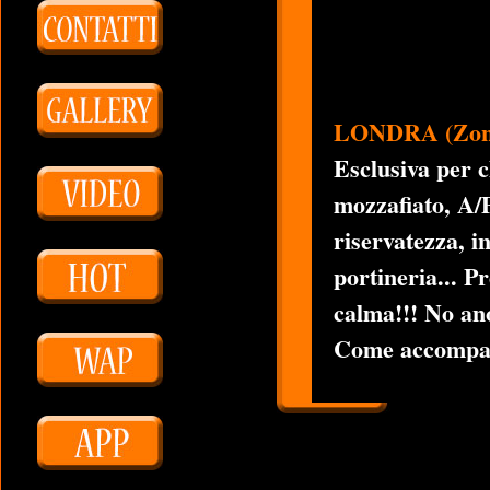
LONDRA (Zon
Esclusiva per c
mozzafiato, A/P
riservatezza, i
portineria... P
calma!!! No ano
Come accompag