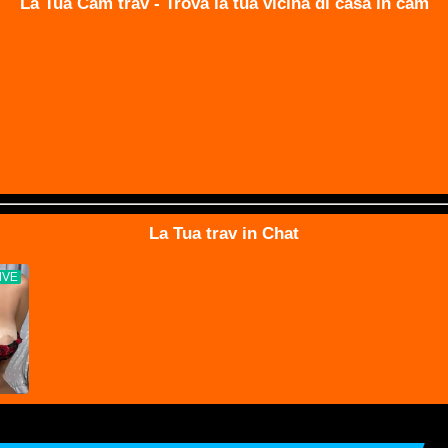
La Tua Cam trav - Trova la tua vicina di casa in cam
La Tua trav in Chat