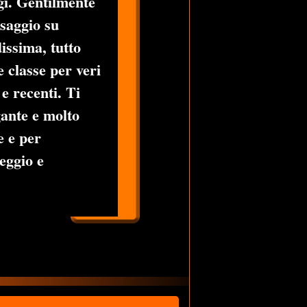
ggi. Gentilmente
saggio su
ssima, tutto
e classe per veri
e recenti. Ti
gante e molto
e e per
eggio e