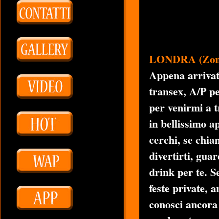
LONDRA (Zona
Appena arrivata
transex, A/P pe
per venirmi a t
in bellissimo 
cerchi, se chia
divertirti, gua
drink per te. 
feste private, 
conosci ancora 